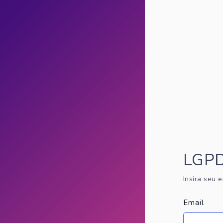
LGP
Insira seu 
Email