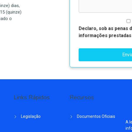
inze) dias,
15 (quinze)
icado o
Declaro, sob as penas da
informações prestadas 
Envi
Links Rápidos
Recursos
Legislação
Documentos Oficiais
A l
inf