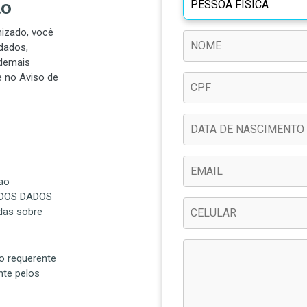
ÃO
mizado, você
dados,
 demais
e no Aviso de
ao
 DOS DADOS
das sobre
 o requerente
nte pelos