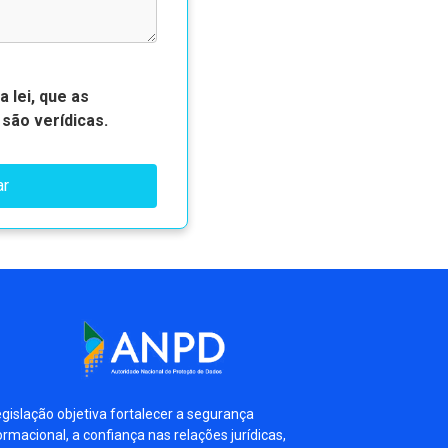
 lei, que as
são verídicas.
ar
egislação objetiva fortalecer a segurança
ormacional, a confiança nas relações jurídicas,