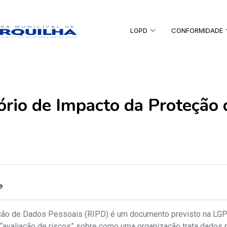
LGPD
CONFORMIDADE
ório de Impacto da Proteção
e
ção de Dados Pessoais (RIPD) é um documento previsto na LGPD (a
“avaliação de riscos” sobre como uma organização trata dados 