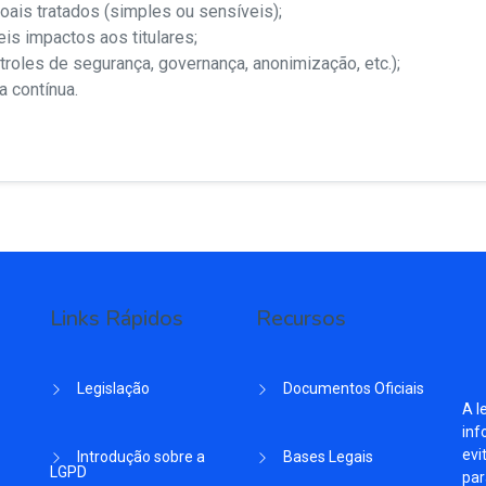
ais tratados (simples ou sensíveis);
is impactos aos titulares;
roles de segurança, governança, anonimização, etc.);
a contínua.
Links Rápidos
Recursos
Legislação
Documentos Oficiais
A l
inf
evi
Introdução sobre a
Bases Legais
LGPD
par