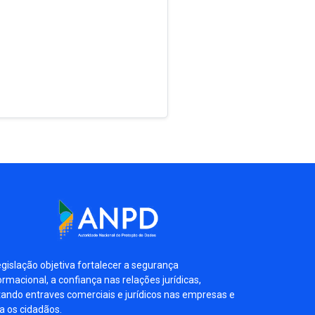
egislação objetiva fortalecer a segurança
ormacional, a confiança nas relações jurídicas,
tando entraves comerciais e jurídicos nas empresas e
a os cidadãos.