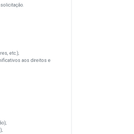
solicitação.
es, etc.);
ficativos aos direitos e
ão);
);