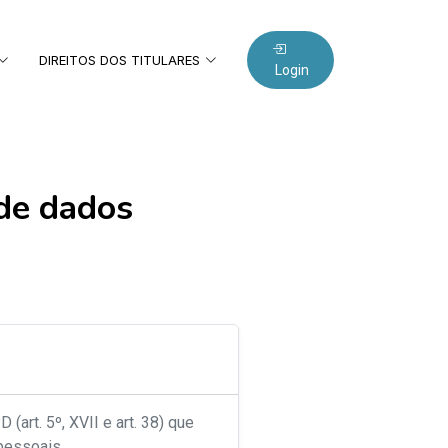
DIREITOS DOS TITULARES
Login
 de dados
rt. 5º, XVII e art. 38) que
pessoais.