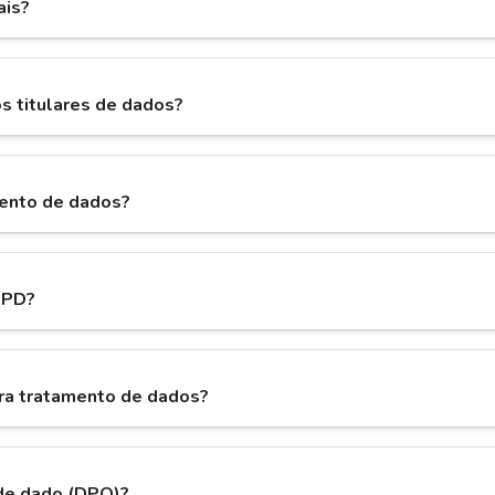
ais?
os titulares de dados?
mento de dados?
GPD?
ara tratamento de dados?
de dado (DPO)?